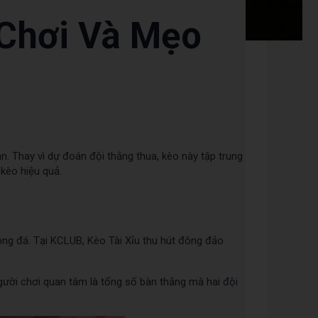
 Chơi Và Mẹo
n. Thay vì dự đoán đội thắng thua, kèo này tập trung
 kèo hiệu quả.
óng đá. Tại KCLUB, Kèo Tài Xỉu thu hút đông đảo
ười chơi quan tâm là tổng số bàn thắng mà hai đội