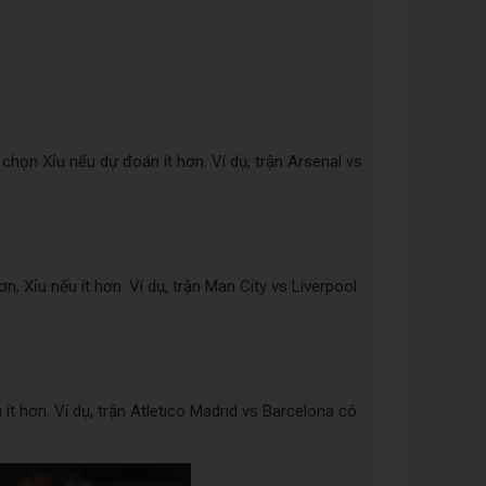
chọn Xỉu nếu dự đoán ít hơn. Ví dụ, trận Arsenal vs
 Xỉu nếu ít hơn. Ví dụ, trận Man City vs Liverpool
t hơn. Ví dụ, trận Atletico Madrid vs Barcelona có