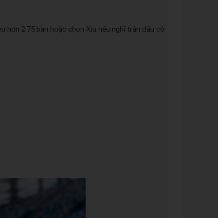
iều hơn 2.75 bàn hoặc chọn Xỉu nếu nghĩ trận đấu có