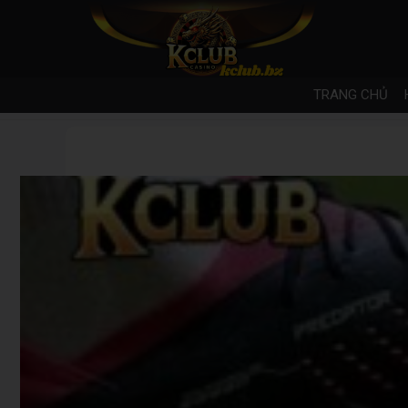
Skip
to
content
TRANG CHỦ