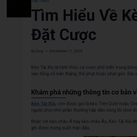
THỂ THAO
Tìm Hiểu Về Kè
Đặt Cược
By
lucy
December 11, 2025
Kèo Tài Xỉu
là hình thức cá cược phổ biến trong bóng 
vào tổng số bàn thắng, thẻ phạt hoặc phạt góc. Bài vi
Khám phá những thông tin cơ bản v
Kèo Tài Xỉu
, còn được gọi là kèo Trên Dưới hoặc Ov
người chơi nhờ phần thưởng hấp dẫn cùng lối chơi đơ
Khác với kèo châu Á hay kèo châu Âu,
Kèo Tài Xỉu
kh
ghi được trong suốt trận đấu.