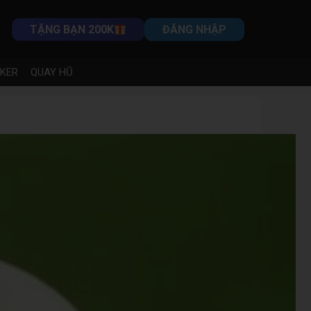
TẶNG BẠN 200K
ĐĂNG NHẬP
KER
QUAY HŨ