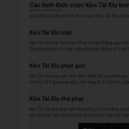
Các hình thức cược Kèo Tài Xỉu tro
Dưới đây là một số hình thức cược
Kèo Tài Xỉu
phổ b
Kèo Tài Xỉu trận
Kèo Tài Xỉu
trận dựa trên tổng số bàn thắng sau thời
Chelsea có kèo 2.5 bàn, nếu tổng bàn thắng từ 3 trở l
Kèo Tài Xỉu phạt góc
Kèo Tài Xỉu
phạt góc tính theo tổng số quả phạt góc.
có kèo 10.5 quả phạt góc, nếu tổng từ 11 trở lên, cửa
Kèo Tài Xỉu thẻ phạt
Kèo Tài Xỉu
thẻ phạt tính theo tổng số thẻ vàng và đ
kèo 4.5 thẻ, nếu tổng số thẻ từ 5 trở lên, cửa Tài thắ