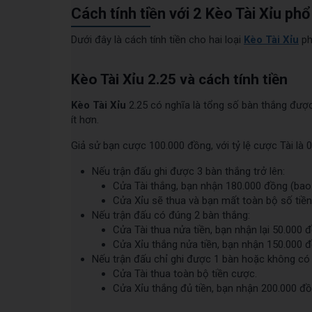
Cách tính tiền với 2 Kèo Tài Xỉu phổ
Dưới đây là cách tính tiền cho hai loại
Kèo Tài Xỉu
ph
Kèo Tài Xỉu 2.25 và cách tính tiền
Kèo Tài Xỉu
2.25 có nghĩa là tổng số bàn thắng được
ít hơn.
Giả sử bạn cược 100.000 đồng, với tỷ lệ cược Tài là 0.
Nếu trận đấu ghi được 3 bàn thắng trở lên:
Cửa Tài thắng, bạn nhận 180.000 đồng (bao
Cửa Xỉu sẽ thua và bạn mất toàn bộ số tiề
Nếu trận đấu có đúng 2 bàn thắng:
Cửa Tài thua nửa tiền, bạn nhận lại 50.000 
Cửa Xỉu thắng nửa tiền, bạn nhận 150.000 đ
Nếu trận đấu chỉ ghi được 1 bàn hoặc không có
Cửa Tài thua toàn bộ tiền cược.
Cửa Xỉu thắng đủ tiền, bạn nhận 200.000 đồ