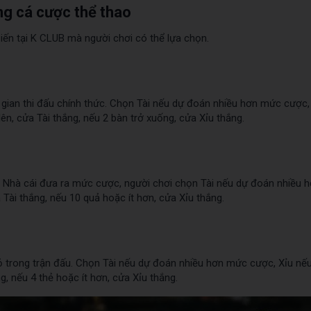
ng cá cược thể thao
iến tại K CLUB mà người chơi có thể lựa chọn.
 gian thi đấu chính thức. Chọn Tài nếu dự đoán nhiều hơn mức cược, 
ên, cửa Tài thắng, nếu 2 bàn trở xuống, cửa Xỉu thắng.
 Nhà cái đưa ra mức cược, người chơi chọn Tài nếu dự đoán nhiều hơn,
 Tài thắng, nếu 10 quả hoặc ít hơn, cửa Xỉu thắng.
ỏ trong trận đấu. Chọn Tài nếu dự đoán nhiều hơn mức cược, Xỉu nếu í
ng, nếu 4 thẻ hoặc ít hơn, cửa Xỉu thắng.