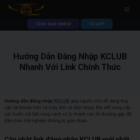
Skip
to
content
TẶNG BẠN 200K
TẢI APP
Hướng Dẫn Đăng Nhập KCLUB
Nhanh Với Link Chính Thức
Hướng dẫn đăng nhập
KCLUB
giúp người chơi dễ dàng truy
cập tài khoản trên cả máy tính và điện thoại. Bài viết cung cấp
các bước chi tiết cùng cách xử lý nhanh các lỗi thường gặp để
đảm bảo trải nghiệm không bị gián đoạn.
Cập nhật link đăng nhập KCLUB mới nhất