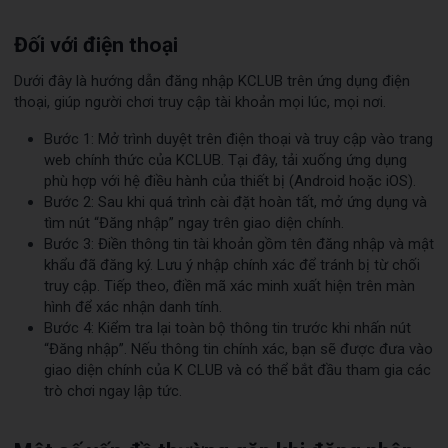
Đối với điện thoại
Dưới đây là
hướng dẫn đăng nhập
KCLUB trên ứng dụng điện
thoại, giúp người chơi truy cập tài khoản mọi lúc, mọi nơi.
Bước 1: Mở trình duyệt trên điện thoại và truy cập vào trang
web chính thức của KCLUB. Tại đây, tải xuống ứng dụng
phù hợp với hệ điều hành của thiết bị (Android hoặc iOS).
Bước 2: Sau khi quá trình cài đặt hoàn tất, mở ứng dụng và
tìm nút “Đăng nhập” ngay trên giao diện chính.
Bước 3: Điền thông tin tài khoản gồm tên đăng nhập và mật
khẩu đã đăng ký. Lưu ý nhập chính xác để tránh bị từ chối
truy cập. Tiếp theo, điền mã xác minh xuất hiện trên màn
hình để xác nhận danh tính.
Bước 4: Kiểm tra lại toàn bộ thông tin trước khi nhấn nút
“Đăng nhập”. Nếu thông tin chính xác, bạn sẽ được đưa vào
giao diện chính của K CLUB và có thể bắt đầu tham gia các
trò chơi ngay lập tức.