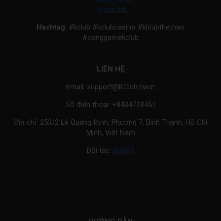
Quay Hũ
Hashtag
: #kclub #kclubcasino #klcubthethao
#conggamekclub
LIÊN HỆ
Email:
support@KClub.nwm
Số điện thoại: +8434718451
Địa chỉ: 253/2 Lê Quang Định, Phường 7, Bình Thạnh, Hồ Chí
Minh, Việt Nam
Đối tác:
Ball88