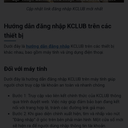
Cập nhật link đăng nhập KCLUB mới nhất
Hướng dẫn đăng nhập KCLUB trên các
thiết bị
Dưới đây là
hướng dẫn đăng nhập
KCLUB trên các thiết bị
khác nhau, bao gồm máy tính và ứng dụng điện thoại.
Đối với máy tính
Dưới đây là
hướng dẫn đăng nhập
KCLUB trên máy tính giúp
người chơi truy cập tài khoản an toàn và nhanh chóng.
Bước 1: Truy cập vào liên kết chính thức của KCLUB thông
qua trình duyệt web. Việc này giúp đảm bảo bạn đang kết
nối với trang hợp lệ, tránh các đường link giả mạo.
Bước 2: Khi giao diện chính xuất hiện, tìm và nhấp vào nút
“Đăng nhập” ở góc trên bên phải màn hình. Một cửa sổ mới
sẽ hiện ra để người dùng nhập thông tin tài khoản.