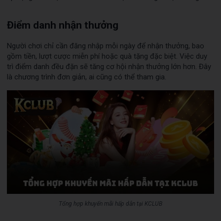
Điểm danh nhận thưởng
Người chơi chỉ cần đăng nhập mỗi ngày để nhận thưởng, bao
gồm tiền, lượt cược miễn phí hoặc quà tặng đặc biệt. Việc duy
trì điểm danh đều đặn sẽ tăng cơ hội nhận thưởng lớn hơn. Đây
là chương trình đơn giản, ai cũng có thể tham gia.
Tổng hợp khuyến mãi hấp dẫn tại KCLUB