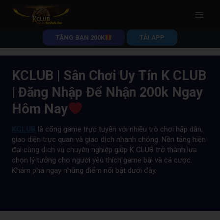
Skip
to
content
TẶNG BẠN 200K
TẢI APP
KCLUB | Sân Chơi Uy Tín K CLUB
| Đăng Nhập Để Nhận 200k Ngay
Hôm Nay
KCLUB
là cổng game trực tuyến với nhiều trò chơi hấp dẫn,
giao diện trực quan và giao dịch nhanh chóng. Nền tảng hiện
đại cùng dịch vụ chuyên nghiệp giúp
K CLUB
trở thành lựa
chọn lý tưởng cho người yêu thích game bài và cá cược.
Khám phá ngay những điểm nổi bật dưới đây.