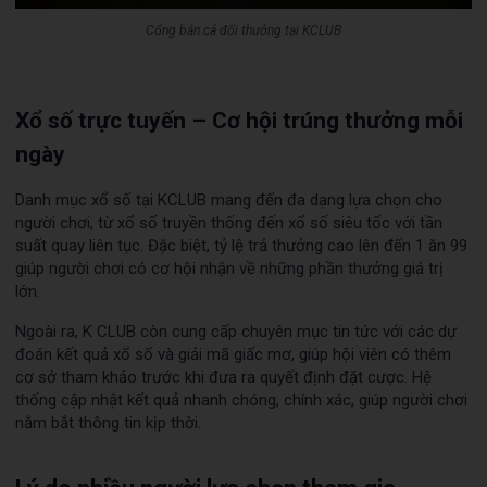
Cổng bắn cá đổi thưởng tại KCLUB
Xổ số trực tuyến – Cơ hội trúng thưởng mỗi
ngày
Danh mục xổ số tại KCLUB mang đến đa dạng lựa chọn cho
người chơi, từ xổ số truyền thống đến xổ số siêu tốc với tần
suất quay liên tục. Đặc biệt, tỷ lệ trả thưởng cao lên đến 1 ăn 99
giúp người chơi có cơ hội nhận về những phần thưởng giá trị
lớn.
Ngoài ra, K CLUB còn cung cấp chuyên mục tin tức với các dự
đoán kết quả xổ số và giải mã giấc mơ, giúp hội viên có thêm
cơ sở tham khảo trước khi đưa ra quyết định đặt cược. Hệ
thống cập nhật kết quả nhanh chóng, chính xác, giúp người chơi
nắm bắt thông tin kịp thời.