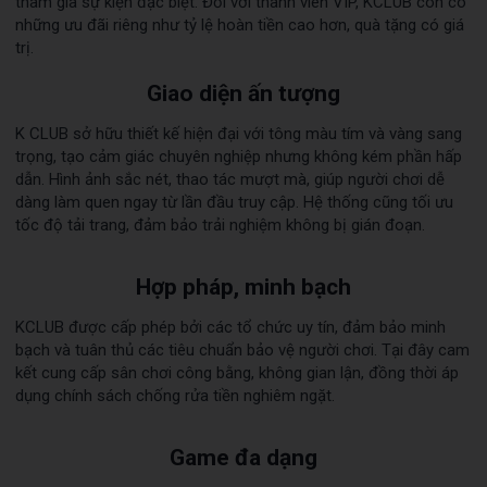
tham gia sự kiện đặc biệt. Đối với thành viên VIP, KCLUB còn có
những ưu đãi riêng như tỷ lệ hoàn tiền cao hơn, quà tặng có giá
trị.
Giao diện ấn tượng
K CLUB sở hữu thiết kế hiện đại với tông màu tím và vàng sang
trọng, tạo cảm giác chuyên nghiệp nhưng không kém phần hấp
dẫn. Hình ảnh sắc nét, thao tác mượt mà, giúp người chơi dễ
dàng làm quen ngay từ lần đầu truy cập. Hệ thống cũng tối ưu
tốc độ tải trang, đảm bảo trải nghiệm không bị gián đoạn.
Hợp pháp, minh bạch
KCLUB được cấp phép bởi các tổ chức uy tín, đảm bảo minh
bạch và tuân thủ các tiêu chuẩn bảo vệ người chơi. Tại đây cam
kết cung cấp sân chơi công bằng, không gian lận, đồng thời áp
dụng chính sách chống rửa tiền nghiêm ngặt.
Game đa dạng