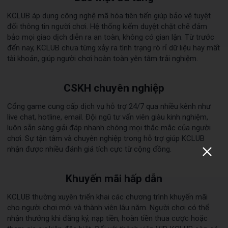
KCLUB áp dụng công nghệ mã hóa tiên tiến giúp bảo vệ tuyệt
đối thông tin người chơi. Hệ thống kiểm duyệt chặt chẽ đảm
bảo mọi giao dịch diễn ra an toàn, không có gian lận. Từ trước
đến nay, KCLUB chưa từng xảy ra tình trạng rò rỉ dữ liệu hay mất
tài khoản, giúp người chơi hoàn toàn yên tâm trải nghiệm.
CSKH chuyên nghiệp
Cổng game cung cấp dịch vụ hỗ trợ 24/7 qua nhiều kênh như
live chat, hotline, email. Đội ngũ tư vấn viên giàu kinh nghiệm,
luôn sẵn sàng giải đáp nhanh chóng mọi thắc mắc của người
chơi. Sự tận tâm và chuyên nghiệp trong hỗ trợ giúp KCLUB
nhận được nhiều đánh giá tích cực từ cộng đồng.
Khuyến mãi hấp dẫn
KCLUB thường xuyên triển khai các chương trình khuyến mãi
cho người chơi mới và thành viên lâu năm. Người chơi có thể
nhận thưởng khi đăng ký, nạp tiền, hoàn tiền thua cược hoặc