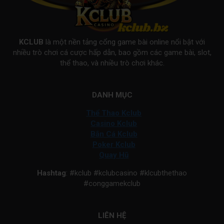
KCLUB
là một nền tảng cổng game bài online nổi bật với
nhiều trò chơi cá cược hấp dẫn, bao gồm các game bài, slot,
thể thao, và nhiều trò chơi khác.
DANH MỤC
Thể Thao Kclub
Casino Kclub
Bắn Cá Kclub
Poker Kclub
Quay Hũ
Hashtag
: #kclub #kclubcasino #klcubthethao
#conggamekclub
LIÊN HỆ