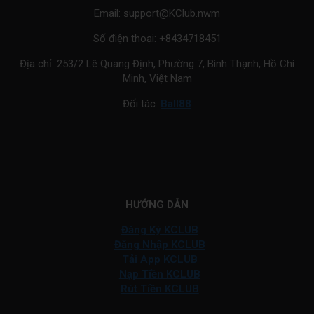
Email:
support@KClub.nwm
Số điện thoại: +8434718451
Địa chỉ: 253/2 Lê Quang Định, Phường 7, Bình Thạnh, Hồ Chí
Minh, Việt Nam
Đối tác:
Ball88
HƯỚNG DẪN
Đăng Ký KCLUB
Đăng Nhập KCLUB
Tải App KCLUB
Nạp Tiền KCLUB
Rút Tiền KCLUB