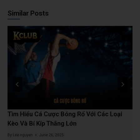
Similar Posts
Tìm Hiểu Cá Cược Bóng Rổ Với Các Loại
Kèo Và Bí Kíp Thắng Lớn
By
Lee nguyen
June 26, 2025