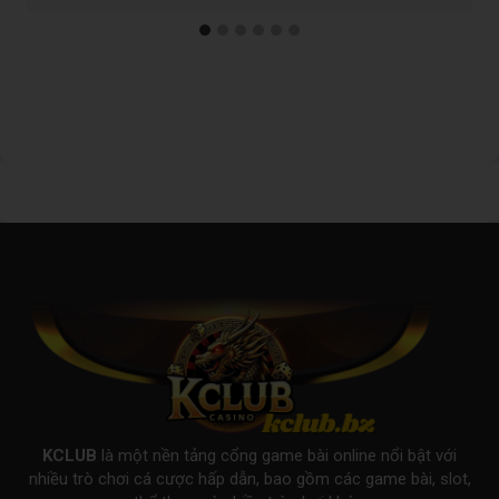
KCLUB
là một nền tảng cổng game bài online nổi bật với
nhiều trò chơi cá cược hấp dẫn, bao gồm các game bài, slot,