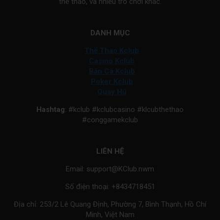
thể thao, và nhiều trò chơi khác.
DANH MỤC
Thể Thao Kclub
Casino Kclub
Bắn Cá Kclub
Poker Kclub
Quay Hũ
Hashtag
: #kclub #kclubcasino #klcubthethao
#conggamekclub
LIÊN HỆ
Email:
support@KClub.nwm
Số điện thoại: +8434718451
Địa chỉ: 253/2 Lê Quang Định, Phường 7, Bình Thạnh, Hồ Chí
Minh, Việt Nam