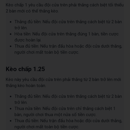
Kèo chấp
1 yêu cầu đội cửa trên phải thắng cách biệt tối thiểu
2 bàn mới có thể thắng kèo.
Thắng đủ tiền: Nếu đội cửa trên thắng cách biệt từ 2 bàn
trở lên.
Hòa tiền: Nếu đội cửa trên thắng đúng 1 bàn, tiền cược
được hoàn lại.
Thua đủ tiền: Nếu trận đấu hòa hoặc đội cửa dưới thắng,
người chơi mất toàn bộ tiền cược.
Kèo chấp 1.25
Kèo này yêu cầu đội cửa trên phải thắng từ 2 bàn trở lên mới
thắng kèo hoàn toàn.
Thắng đủ tiền: Nếu đội cửa trên thắng cách biệt từ 2 bàn
trở lên.
Thua nửa tiền: Nếu đội cửa trên chỉ thắng cách biệt 1
bàn, người chơi thua một nửa số tiền cược.
Thua đủ tiền: Nếu trận đấu hòa hoặc đội cửa dưới thắng,
người chơi mất toàn bộ tiền cược.