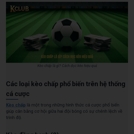
Kèo chấp là gì? Cách đọc kèo hiệu quả
Các loại kèo chấp phổ biến trên hệ thống
cá cược
Kèo chấp
là một trong những hình thức cá cược phổ biến
giúp cân bằng cơ hội giữa hai đội bóng có sự chênh lệch về
trình độ.