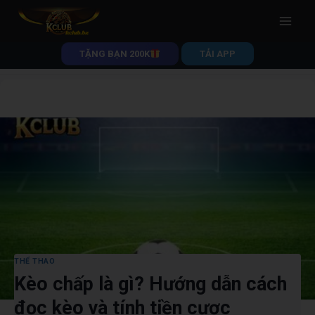
Skip
to
content
TẶNG BẠN 200K
TẢI APP
THỂ THAO
Kèo chấp là gì? Hướng dẫn cách
đọc kèo và tính tiền cược