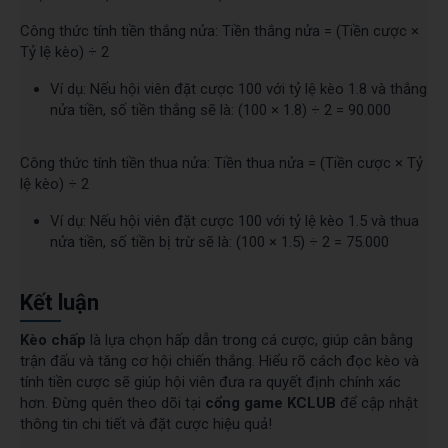
Công thức tính tiền thắng nửa: Tiền thắng nửa = (Tiền cược ×
Tỷ lệ kèo) ÷ 2
Ví dụ: Nếu hội viên đặt cược 100 với tỷ lệ kèo 1.8 và thắng
nửa tiền, số tiền thắng sẽ là: (100 × 1.8) ÷ 2 = 90.000
Công thức tính tiền thua nửa: Tiền thua nửa = (Tiền cược × Tỷ
lệ kèo) ÷ 2
Ví dụ: Nếu hội viên đặt cược 100 với tỷ lệ kèo 1.5 và thua
nửa tiền, số tiền bị trừ sẽ là: (100 × 1.5) ÷ 2 = 75.000
Kết luận
Kèo chấp
là lựa chọn hấp dẫn trong cá cược, giúp cân bằng
trận đấu và tăng cơ hội chiến thắng. Hiểu rõ cách đọc kèo và
tính tiền cược sẽ giúp hội viên đưa ra quyết định chính xác
hơn. Đừng quên theo dõi tại
cổng game KCLUB
để cập nhật
thông tin chi tiết và đặt cược hiệu quả!