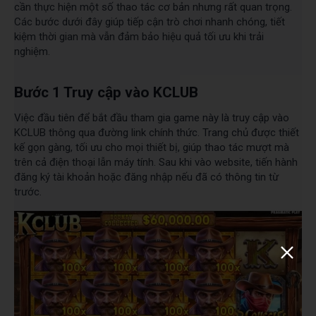
cần thực hiện một số thao tác cơ bản nhưng rất quan trọng.
Các bước dưới đây giúp tiếp cận trò chơi nhanh chóng, tiết
kiệm thời gian mà vẫn đảm bảo hiệu quả tối ưu khi trải
nghiệm.
Bước 1 Truy cập vào KCLUB
Việc đầu tiên để bắt đầu tham gia game này là truy cập vào
KCLUB thông qua đường link chính thức. Trang chủ được thiết
kế gọn gàng, tối ưu cho mọi thiết bị, giúp thao tác mượt mà
trên cả điện thoại lẫn máy tính. Sau khi vào website, tiến hành
đăng ký tài khoản hoặc đăng nhập nếu đã có thông tin từ
trước.