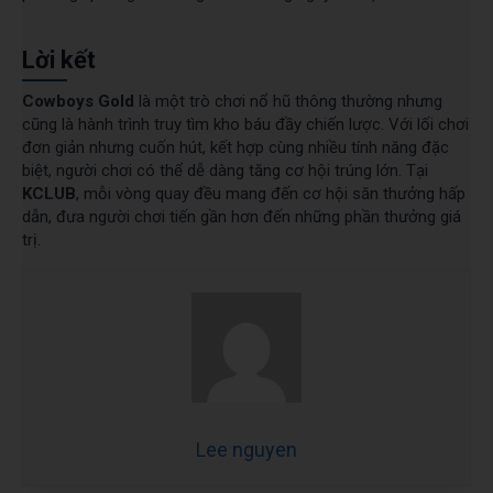
Lời kết
Cowboys Gold
là một trò chơi nổ hũ thông thường nhưng
cũng là hành trình truy tìm kho báu đầy chiến lược. Với lối chơi
đơn giản nhưng cuốn hút, kết hợp cùng nhiều tính năng đặc
biệt, người chơi có thể dễ dàng tăng cơ hội trúng lớn. Tại
KCLUB
, mỗi vòng quay đều mang đến cơ hội săn thưởng hấp
dẫn, đưa người chơi tiến gần hơn đến những phần thưởng giá
trị.
Lee nguyen